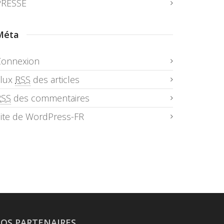
PRESSE
Méta
Connexion
Flux
RSS
des articles
RSS
des commentaires
ite de WordPress-FR
OS PARTENAIRES