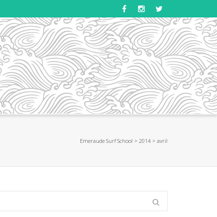
Emeraude Surf School
>
2014
>
avril