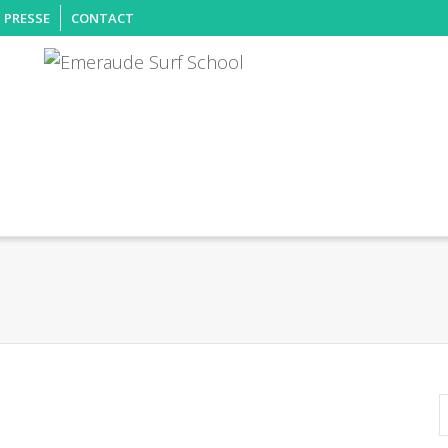
PRESSE
CONTACT
légramme –
20-