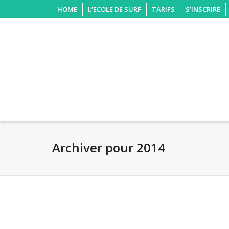
HOME
L’ECOLE DE SURF
TARIFS
S’INSCRIRE
Archiver pour 2014
Ouest France –
1er
Le Té