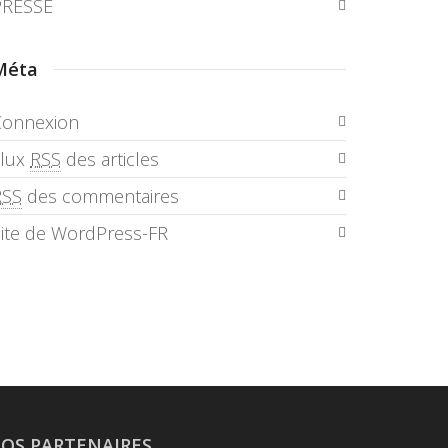
PRESSE
Méta
Connexion
Flux
RSS
des articles
RSS
des commentaires
ite de WordPress-FR
OS PARTENAIRES