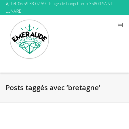
Tel: 06 59 33 02 59 - Plage de Longchamp 35800 SAINT-
LUNAIRE
Posts taggés avec ‘bretagne’